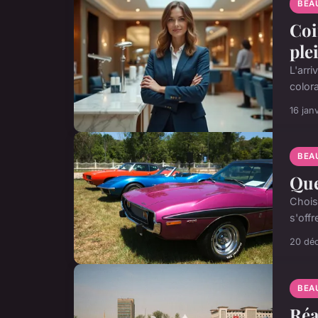
BEA
Coi
ple
L'arr
colora
16 jan
BEA
Que
Chois
s'off
20 dé
BEA
Réa