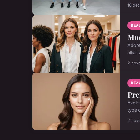
16 dé
BEA
Mod
Adopt
allié
2 nov
BEA
Pre
Avoir
type d
2 nov