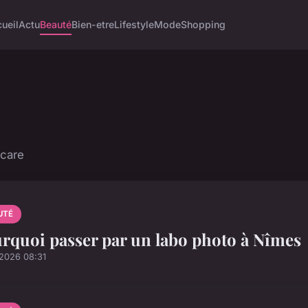
ueil
Actu
Beauté
Bien-etre
Lifestyle
Mode
Shopping
ncare
UTÉ
rquoi passer par un labo photo à Nîmes
/2026 08:31