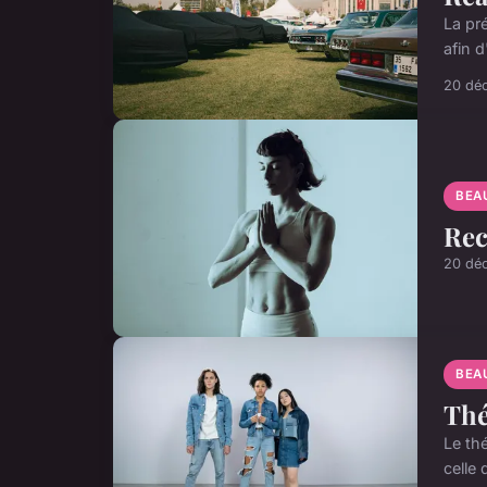
La pr
afin 
20 dé
BEA
Rec
20 dé
BEA
Thé
Le th
celle