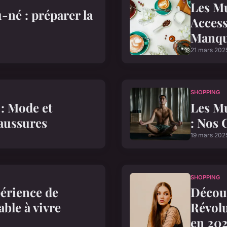
Les Mu
né : préparer la
Access
Manq
21 mars 202
SHOPPING
 : Mode et
Les Mu
aussures
: Nos 
19 mars 202
SHOPPING
périence de
Décou
ble à vivre
Révolu
en 20