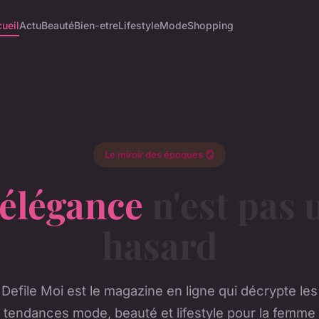
ueil
Actu
Beauté
Bien-etre
Lifestyle
Mode
Shopping
Le miroir des époques 🪞
élégance
n'est pas 
hasard
Defile Moi est le magazine en ligne qui décrypte les
tendances mode, beauté et lifestyle pour la femme