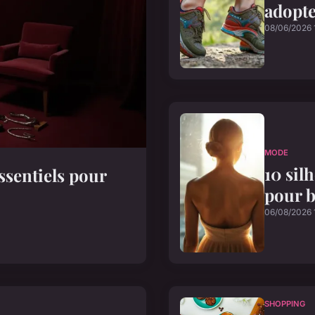
adopte
08/06/2026 1
MODE
10 sil
ssentiels pour
pour b
06/08/2026 
SHOPPING