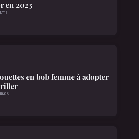
r en 2023
7:11
houettes en bob femme à adopter
riller
15:03