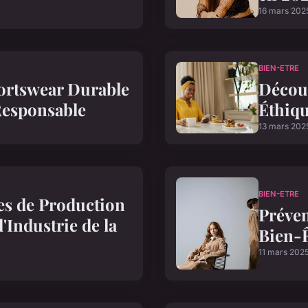
16 mars 202
BIEN-ETRE
ortswear Durable
Décou
Responsable
Éthiqu
13 mars 202
BIEN-ETRE
es de Production
Préven
'Industrie de la
Bien-Ê
11 mars 202