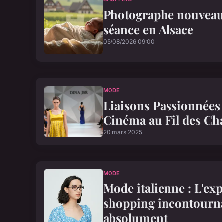
Photographe nouveau-
séance en Alsace
05/08/2026 09:00
MODE
Liaisons Passionnées
Cinéma au Fil des Ch
20 mars 2025
MODE
Mode italienne : L'ex
shopping incontourna
absolument